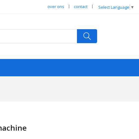
over ons
contact
Select Language
▼
jmachine