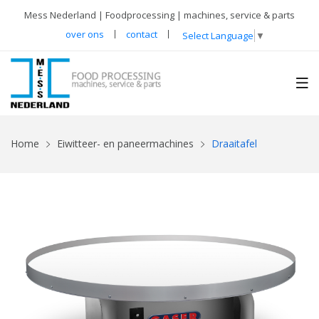
Mess Nederland | Foodprocessing | machines, service & parts
over ons
contact
Select Language
▼
Home
Eiwitteer- en paneermachines
Draaitafel